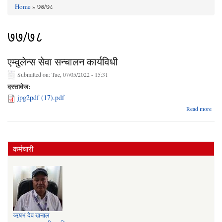
Home
» ७७/७८
You are here
७७/७८
एम्वुलेन्स सेवा सन्चालन कार्यविधी
Submitted on:
Tue, 07/05/2022 - 15:31
दस्तावेज:
jpg2pdf (17).pdf
ab
Read more
एम्वुल
सन्च
कार्य
कर्मचारी
ऋषभ देव खनाल