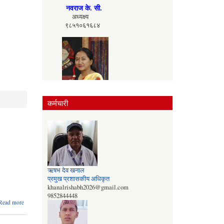
नवराज के. सी.
अध्यक्ष्य
९८५१०६१६८४
कर्मचारी
दिलामाया मगर
उपाध्यक्ष्य
९८४३१८१९८३
ऋषभ देव खनाल
प्रमुख प्रशासकीय अधिकृत
khanalrishabh2026@gmail.com
9852844448
about
Read more
बोलपत्र
स्विकृत