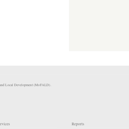
rs and Local Development (MoFALD).
rvices
Reports