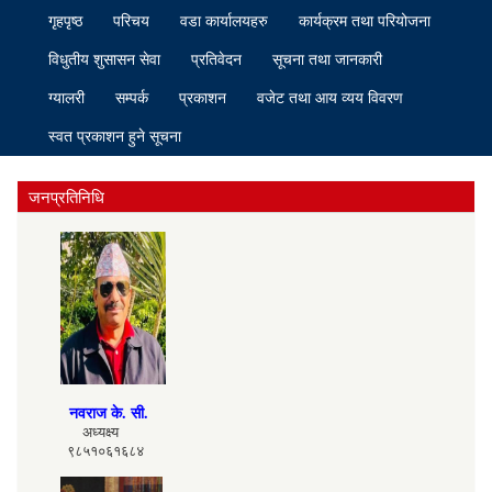
गृहपृष्ठ
परिचय
वडा कार्यालयहरु
कार्यक्रम तथा परियोजना
विधुतीय शुसासन सेवा
प्रतिवेदन
सूचना तथा जानकारी
ग्यालरी
सम्पर्क
प्रकाशन
वजेट तथा आय व्यय विवरण
स्वत प्रकाशन हुने सूचना
जनप्रतिनिधि
नवराज के. सी.
अध्यक्ष्य
९८५१०६१६८४