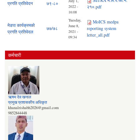
SuTRA म.ले.प.फा.नं.
July 1,
प्रगति प्रतिवेदन
७९-८०
2022 -
२१०.pdf
16:08
Tuesday,
MoICS medpa
मेडपा कार्यक्रमकाे
June 8,
७७/७८
reporting system
प्रगति प्रतिवेदल
2021 -
letter_all.pdf
09:34
कर्मचारी
ऋषभ देव खनाल
प्रमुख प्रशासकीय अधिकृत
khanalrishabh2026@gmail.com
9852844448