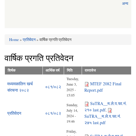
अन्य
Home
»
प्रतिवेदन
» वार्षिक प्रगति प्रतिवेदन
You are here
वार्षिक प्रगति प्रतिवेदन
शिर्षक
आर्थिक वर्ष
मिति
दस्तावेज
Tuesday,
मध्यमकालिन खर्च
MTEF 2082 Final
June 3,
०८१/०८२
संरचना २०८२
2025 -
Report.pdf
15:05
SuTRA__म.ले.प.फा.नं.
Sunday,
२१० last.pdf
,
July 14,
प्रतिवेदन
०८१/०८२
2024 -
SuTRA__म.ले.प.फा.नं.
19:46
२७५ last.pdf
Friday,