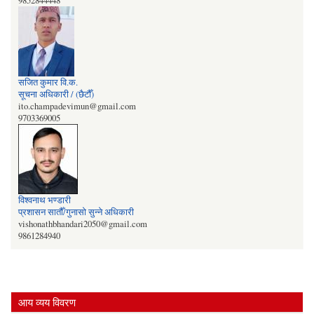
9852844448
सजित कुमार वि‍‌.क.
सूचना अधिकारी / (छैटौँ)
ito.champadevimun@gmail.com
9703369005
विश्वनाथ भण्डारी
प्रशासन सातौँ/गुनासो सुन्‍ने अधिकारी
vishonathbhandari2050@gmail.com
9861284940
आय व्यय विवरण