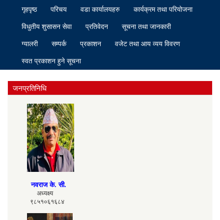
गृहपृष्ठ
परिचय
वडा कार्यालयहरु
कार्यक्रम तथा परियोजना
विधुतीय शुसासन सेवा
प्रतिवेदन
सूचना तथा जानकारी
ग्यालरी
सम्पर्क
प्रकाशन
वजेट तथा आय व्यय विवरण
स्वत प्रकाशन हुने सूचना
जनप्रतिनिधि
नवराज के. सी.
अध्यक्ष्य
९८५१०६१६८४