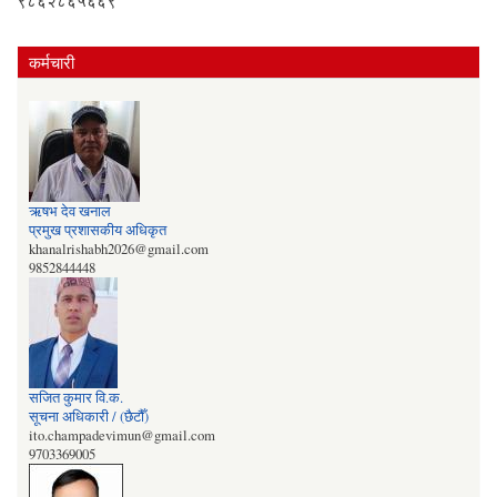
कर्मचारी
ऋषभ देव खनाल
प्रमुख प्रशासकीय अधिकृत
khanalrishabh2026@gmail.com
9852844448
सजित कुमार वि‍‌.क.
सूचना अधिकारी / (छैटौँ)
ito.champadevimun@gmail.com
9703369005