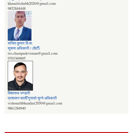
khanalrishabh2026@gmail.com
9852844448
सजित कुमार वि‍‌.क.
सूचना अधिकारी / (छैटौँ)
ito.champadevimun@gmail.com
9703369005
विश्वनाथ भण्डारी
प्रशासन सातौँ/गुनासो सुन्‍ने अधिकारी
vishonathbhandari2050@gmail.com
9861284940