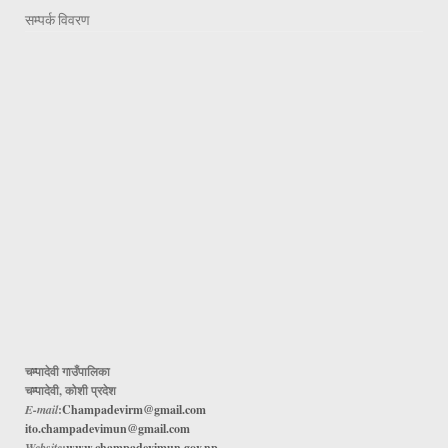
सम्पर्क विवरण
चम्पादेवी गाउँपालिका
चम्पादेवी, कोशी प्रदेश
E-mail
:
Champadevirm@gmail.com
ito.champadevimun@gmail.com
Website
:
www.champadevimun.gov.np