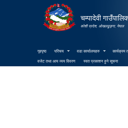
चम्पादेवी गाउँपालि
कोशी प्रदेश, ओखलढुङ्गा, नेपाल
गृहपृष्ठ
परिचय
वडा कार्यालयहरु
कार्यक्रम
वजेट तथा आय व्यय विवरण
स्वत प्रकाशन हुने सूचना