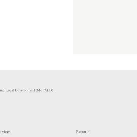
rs and Local Development (MoFALD).
rvices
Reports