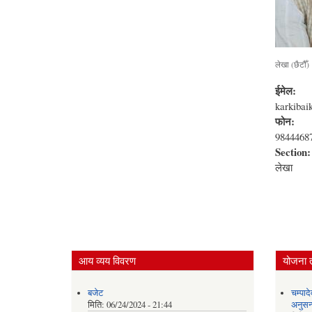
लेखा (छैटौँ)
ईमेल:
karkiba
फोन:
9844468
Section
लेखा
आय व्यय विवरण
योजना 
बजेट
चम्पाद
मिति:
06/24/2024 - 21:44
अनुसन