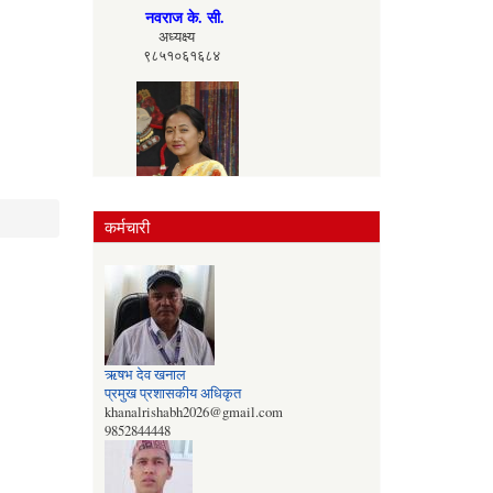
नवराज के. सी.
अध्यक्ष्य
९८५१०६१६८४
कर्मचारी
दिलामाया मगर
उपाध्यक्ष्य
९८४३१८१९८३
ऋषभ देव खनाल
प्रमुख प्रशासकीय अधिकृत
khanalrishabh2026@gmail.com
9852844448