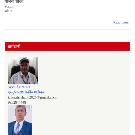
योजना शाखा
Status:
वर्तमान
abo
Read more
सजि
कुम
वि‍‌.
कर्मचारी
ऋषभ देव खनाल
प्रमुख प्रशासकीय अधिकृत
khanalrishabh2026@gmail.com
9852844448